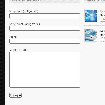
Votre nom (obligatoire)
Le d
Ro
1:07
fair
Votre email (obligatoire)
Le 
dan
Sujet
10:1
numé
Votre message